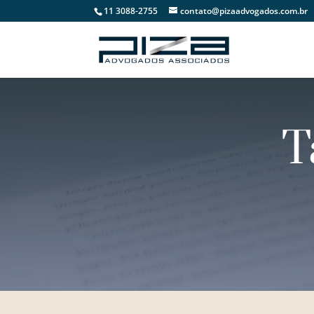
11 3088-2755
contato@pizaadvogados.com.br
T