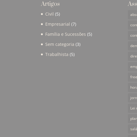
Artigos
Ass
Civil
(5)
abs
Empresarial
(7)
con
Família e Sucessões
(5)
con
Sem categoria
(3)
dem
Trabalhista
(5)
dir
emp
fre
hor
jor
Lei
pla
sal