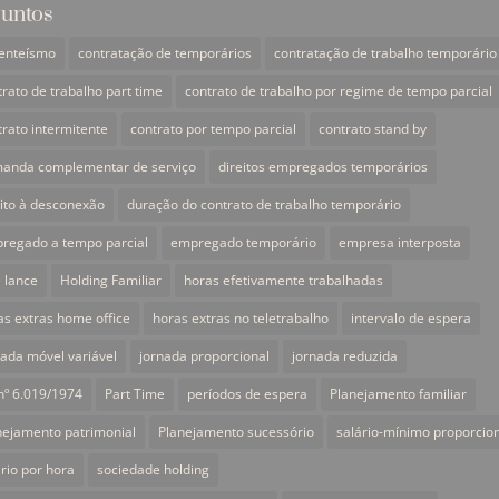
untos
enteísmo
contratação de temporários
contratação de trabalho temporário
trato de trabalho part time
contrato de trabalho por regime de tempo parcial
trato intermitente
contrato por tempo parcial
contrato stand by
anda complementar de serviço
direitos empregados temporários
eito à desconexão
duração do contrato de trabalho temporário
regado a tempo parcial
empregado temporário
empresa interposta
e lance
Holding Familiar
horas efetivamente trabalhadas
as extras home office
horas extras no teletrabalho
intervalo de espera
nada móvel variável
jornada proporcional
jornada reduzida
 nº 6.019/1974
Part Time
períodos de espera
Planejamento familiar
nejamento patrimonial
Planejamento sucessório
salário-mínimo proporcio
ário por hora
sociedade holding