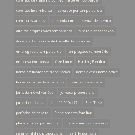
contrato de trabalho por regime de tempo parcial
contrato intermitente
contrato por tempo parcial
contrato stand by
demanda complementar de serviço
direitos empregados temporários
direito à desconexão
duração do contrato de trabalho temporário
empregado a tempo parcial
empregado temporário
empresa interposta
free lance
Holding Familiar
horas efetivamente trabalhadas
horas extras home office
horas extras no teletrabalho
intervalo de espera
jornada móvel variável
jornada proporcional
jornada reduzida
Lei nº 6.019/1974
Part Time
períodos de espera
Planejamento familiar
planejamento patrimonial
Planejamento sucessório
salário-mínimo proporcional
salário por hora