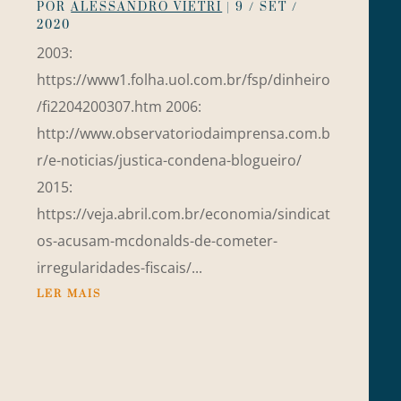
POR
ALESSANDRO VIETRI
|
9 / SET /
2020
2003:
https://www1.folha.uol.com.br/fsp/dinheiro
/fi2204200307.htm 2006:
http://www.observatoriodaimprensa.com.b
r/e-noticias/justica-condena-blogueiro/
2015:
https://veja.abril.com.br/economia/sindicat
os-acusam-mcdonalds-de-cometer-
irregularidades-fiscais/...
LER MAIS